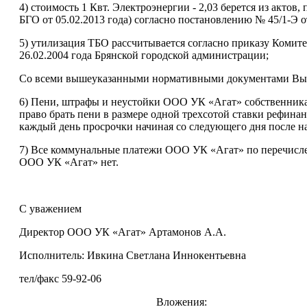
4) стоимость 1 Квт. Электроэнергии - 2,03 берется из ак
БГО от 05.02.2013 года) согласно постановлению № 45/1-Э о
5) утилизация ТБО рассчитывается согласно приказу Комите
26.02.2004 года Брянской городской администрации;
Со всеми вышеуказанными нормативными документами Вы м
6) Пени, штрафы и неустойки ООО УК «Агат» собственникам
право брать пени в размере одной трехсотой ставки рефин
каждый день просрочки начиная со следующего дня после н
7) Все коммунальные платежи ООО УК «Агат» по перечисле
ООО УК «Агат» нет.
С уважением
Директор ООО УК «Агат» Артамонов А.А.
Исполнитель: Ивкина Светлана Иннокентьевна
тел/факс 59-92-06
Вложения: