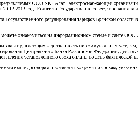
тов, предъявляемых ООО УК «Агат» электроснабжающей организа
т 20.12.2013 года Комитета Государственного регулирования тар
та Государственного регулирования тарифов Брянской области №
ожете ознакомиться на информационном стенде и сайте ООО 
 квартир, имеющих задолженность по коммунальным услугам, пок
ансирования Центрального Банка Российской Федерации, действу
аступления установленного срока оплаты по день фактической 
нным выше договорам производит вовремя по срокам, указанным