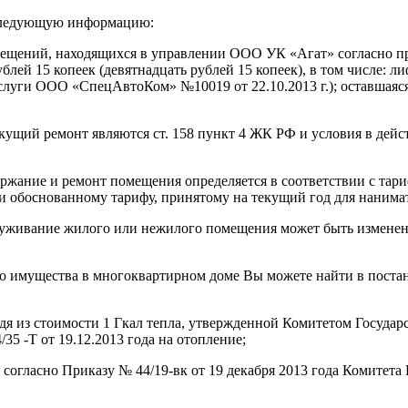
 следующую информацию:
мещений, находящихся в управлении ООО УК «Агат» согласно п
блей 15 копеек (девятнадцать рублей 15 копеек), в том числе: л
м услуги ООО «СпецАвтоКом» №10019 от 22.10.2013 г.); оставшаяс
текущий ремонт являются ст. 158 пункт 4 ЖК РФ и условия в д
содержание и ремонт помещения определяется в соответствии с 
и обоснованному тарифу, принятому на текущий год для нанима
обслуживание жилого или нежилого помещения может быть измене
его имущества в многоквартирном доме Вы можете найти в поста
дя из стоимости 1 Гкал тепла, утвержденной Комитетом Государ
35 -Т от 19.12.2013 года на отопление;
 согласно Приказу № 44/19-вк от 19 декабря 2013 года Комитета